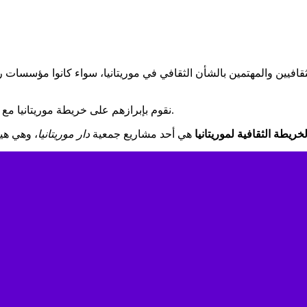
ثقافيين والمهتمين بالشأن الثقافي في موريتانيا، سواء كانوا مؤسسات ر
نقوم بإبرازهم على خريطة موريتانيا مع تقديم موجز عنهم، إلى جانب معلومات الاتصال والإحداثيات الجغرافية.
لخريطة الثقافية لموريتانيا
هي أحد مشاريع جمعية
دار موريتانيا